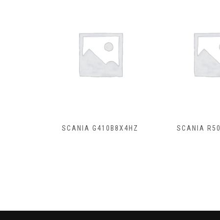
B8X4HZ
SCANIA R500A4X2NB
SCANIA R4