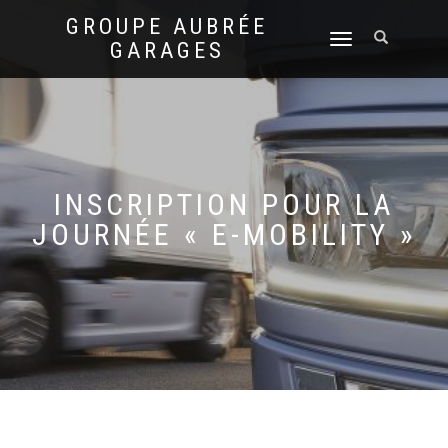
GROUPE AUBRÉE
DÉPLIER
GARAGES
LA
NAVIGATION
INSCRIPTION POUR LA
JOURNÉE « E-MOBILITY »