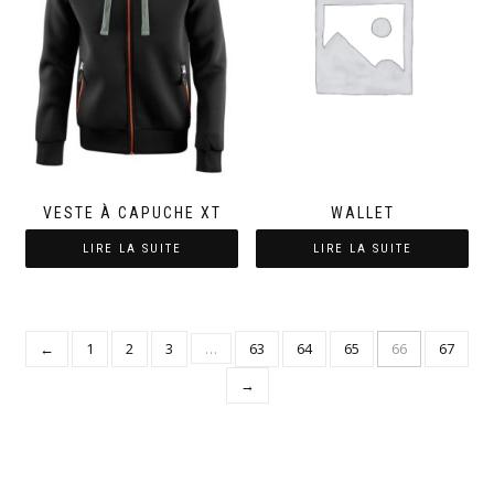
VESTE À CAPUCHE XT
WALLET
LIRE LA SUITE
LIRE LA SUITE
←
1
2
3
…
63
64
65
66
67
→